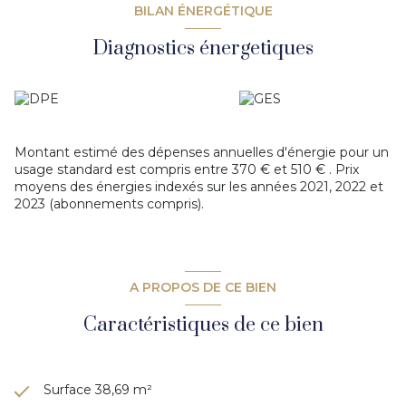
Vous pouvez dès maintenant
créer votre dossier de
BILAN ÉNERGÉTIQUE
candidature en ligne
et nous le transmettre
grâce au
lien obtenu
suite à sa création sur la plateforme sécurisée
Diagnostics énergetiques
de l’Etat
dossierfacile.fr
Montant estimé des dépenses annuelles d'énergie pour un
usage standard est compris entre 370 € et 510 € . Prix
moyens des énergies indexés sur les années 2021, 2022 et
2023 (abonnements compris).
A PROPOS DE CE BIEN
Caractéristiques de ce bien
Surface 38,69 m²