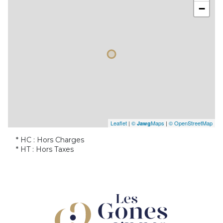
−
Leaflet
|
©
Maps
|
© OpenStreetMap
Jawg
* HC : Hors Charges
* HT : Hors Taxes