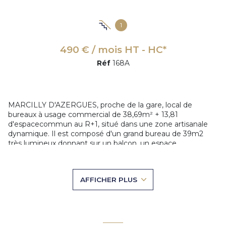
1
490 € / mois HT - HC*
Réf
168A
MARCILLY D'AZERGUES, proche de la gare, local de
bureaux à usage commercial de 38,69m² + 13,81
d'espacecommun au R+1, situé dans une zone artisanale
dynamique. Il est composé d'un grand bureau de 39m2
très lumineux donnant sur un balcon, un espace
kitchenette et un sanitaire commun. Une place de parking
privative est dédié au local. Possibilité d'exercer toute
activité commerciale (sauf restauration) ou de bureaux et
AFFICHER PLUS
possibilité d'espace de stockage sécurisé.
Loyer HT 490 € + 100 euros de forfait de charges. Dépôt
de garantie : 1 416 €. Honoraires de location : 708 €
Pour visiter, contactez votre Gone Gérald BECHET au
06.72.19.37.23
ou par mail à
location@gones.immo