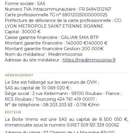
Forme sociale : SAS
Numero TVA Intracommunautaire : FR 54941312167
Carte professionnelle TG n° 69012025000000025
Préfecture de délivrance de la carte professionnelle : CCI
LYON METROPOLE SAINT ETIENNE ROANNE
Capital : 30000 €
Caisse garantie financière : GALIAN SMA BTP
Montant garantie financière : 140000 €140000 €
Montant garantie financière Gestion: 200 000€
Nom du médiateur : Medimmoconso
Adresse du site médiateur :
https://medimmoconso.fr
HÉBERGEMENT
Le Site est hébergé sur les serveurs de OVH ;
SAS au capital de 10 069 020 € ;
Siège social : 2 rue Kellermann - 59100 Roubaix - France ;
RCS Roubaix / Tourcoing 424 761 419 00011 ;
N° de téléphone : 08 203 203 63 - 0.118 €/mn
ÉDITEUR
La Boite Immo est une SAS au capital de 8 500 050 €,
immatriculée sous le numéro SIRET 509 551 339 00062
Adresse du siège : 57 Chemin de La Maunière 83400