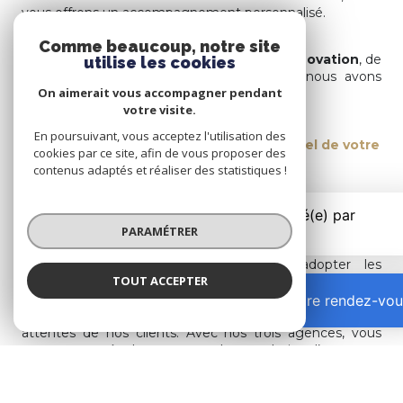
vous offrons un accompagnement personnalisé.
Comme beaucoup, notre site
Guidés par nos valeurs
d’authenticité
,
d’innovation
, de
utilise les cookies
bienveillance
et de
professionnalisme
, nous avons
On aimerait vous accompagner pendant
créé une vision claire :
votre visite.
En poursuivant, vous acceptez l'utilisation des
Les Gones de L'IMMO révèlent le potentiel de votre
cookies par ce site, afin de vous proposer des
bien
contenus adaptés et réaliser des statistiques !
L’innovation est au cœur de notre approche pour
proposer les meilleurs services à nos clients ainsi qu’une
PARAMÉTRER
stratégie de communication digitale unique et novatrice.
Nous nous efforçons constamment d’adopter les
TOUT ACCEPTER
dernières technologies pour offrir une expérience plus
intelligente, plus sophistiquée, véritable accélérateur du
Prendre rendez-vou
processus de vente et de gestion et répondre ainsi aux
attentes de nos clients. Avec nos trois agences, vous
retrouverez également un large choix d’annonces
immobilières, notamment en
immobilier à Part-Dieu
,
à
Sans-Souci – Dauphiné
,
à Villette
,
à la Préfecture
et
à Montchat
.