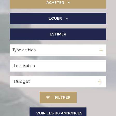
ACHETER
LOUER
De l'ancien
De l'immo pro
ESTIMER
à l'année
De l'immo pro
Type de bien
Budget
FILTRER
VOIR LES
80
ANNONCES