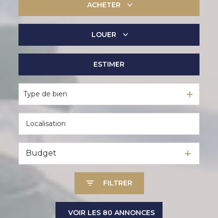
ACHETER
LOUER
De l'ancien
De l'immo pro
ESTIMER
à l'année
De l'immo pro
Type de bien
Budget
FILTRER
VOIR LES
80
ANNONCES