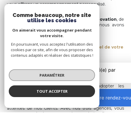
vous offrons un accompagnement personnalisé.
Comme beaucoup, notre site
Guidés par nos valeurs
d’authenticité
,
d’innovation
, de
utilise les cookies
bienveillance
et de
professionnalisme
, nous avons
On aimerait vous accompagner pendant
créé une vision claire :
votre visite.
En poursuivant, vous acceptez l'utilisation des
Les Gones de L'IMMO révèlent le potentiel de votre
cookies par ce site, afin de vous proposer des
bien
contenus adaptés et réaliser des statistiques !
L’innovation est au cœur de notre approche pour
proposer les meilleurs services à nos clients ainsi qu’une
PARAMÉTRER
stratégie de communication digitale unique et novatrice.
Nous nous efforçons constamment d’adopter les
TOUT ACCEPTER
dernières technologies pour offrir une expérience plus
intelligente, plus sophistiquée, véritable accélérateur du
Prendre rendez-vou
processus de vente et de gestion et répondre ainsi aux
attentes de nos clients. Avec nos trois agences, vous
retrouverez également un large choix d’annonces
immobilières, notamment en
immobilier à Part-Dieu
,
à
Sans-Souci – Dauphiné
,
à Villette
,
à la Préfecture
et
à Montchat
.