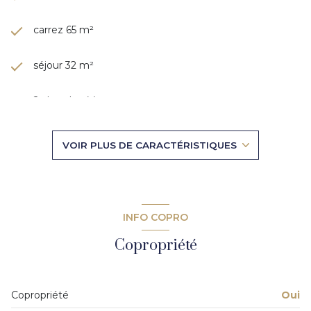
carrez 65 m²
séjour 32 m²
2 chambre(s)
1 salle(s) de bain
VOIR PLUS DE CARACTÉRISTIQUES
1 salle(s) d'eau
construit en 2022
INFO COPRO
cuisine américaine (équipée)
Copropriété
Chauffage individuel : chaudière (gaz)
Copropriété
Oui