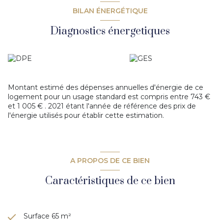
pour des moments privilégiés en toute saison.
BILAN ÉNERGÉTIQUE
Côté nuit, deux belles chambres aux prestations soignées
vous attendent, ainsi qu’une
salle d’eau moderne et
Diagnostics énergetiques
raffinée
.
Idéalement situé dans un quartier dynamique du
8ème arrondissement de Lyon
, vous profiterez d’un
cadre de vie agréable et pratique, proche des commodités
et des transports. Local vélo.
Garage en sous-sol disponible en sus.
Montant estimé des dépenses annuelles d'énergie de ce
Un bien rare, à visiter sans tarder !
logement pour un usage standard est compris entre 743 €
et 1 005 € . 2021 étant l'année de référence des prix de
l'énergie utilisés pour établir cette estimation.
A PROPOS DE CE BIEN
Caractéristiques de ce bien
Surface 65 m²