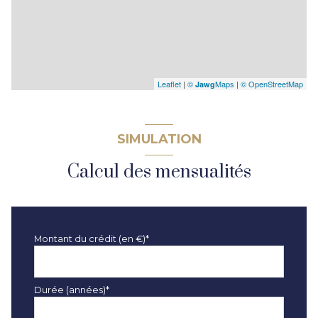
Leaflet
|
©
Maps
|
© OpenStreetMap
Jawg
SIMULATION
Calcul des mensualités
Montant du crédit (en €)*
Durée (années)*