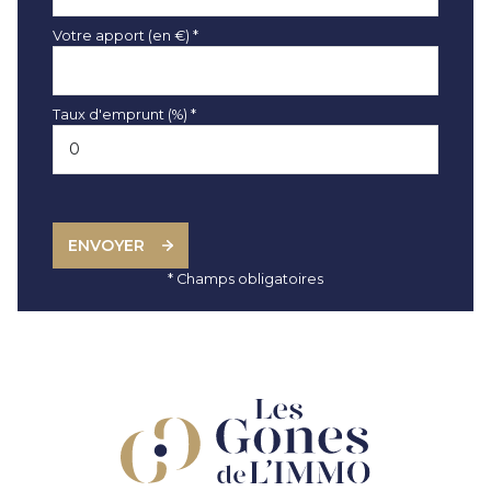
Votre apport (en €) *
Taux d'emprunt (%) *
ENVOYER
* Champs obligatoires