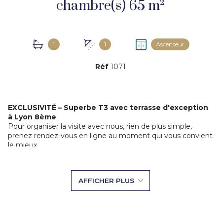
chambre(s) 65 m²
1
1
Ascenseur
Réf
1071
EXCLUSIVITÉ – Superbe T3 avec terrasse d'exception
à Lyon 8ème
Pour organiser la visite avec nous, rien de plus simple,
prenez rendez-vous en ligne au moment qui vous convient
le mieux.
Au dernier étage d’une résidence récente et sécurisée
(2022), venez découvrir ce magnifique appartement de
65
m²
, pensé pour allier confort et élégance.
AFFICHER PLUS
Dès votre arrivée, vous serez séduit par une
pièce de vie
baignée de lumière
, intégrant une cuisine entièrement
équipée.
L’atout majeur : une
sublime terrasse de 65 m²
, offrant
une triple exposition et un véritable espace de vie extérieur