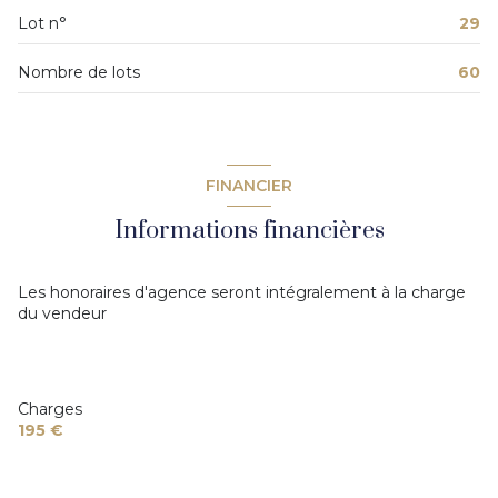
exposition Sud-Ouest
Lot n°
29
1 côté(s) mitoyen(s)
Nombre de lots
60
5ème étage
5 étage(s)
FINANCIER
Informations financières
ascenseur
vue Dégagée
Les honoraires d'agence seront intégralement à la charge
du vendeur
terrasse
interphone
Charges
195 €
accès handicapé