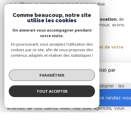
vous offrons un accompagnement personnalisé.
Comme beaucoup, notre site
Guidés par nos valeurs
d’authenticité
,
d’innovation
, de
utilise les cookies
bienveillance
et de
professionnalisme
, nous avons
On aimerait vous accompagner pendant
créé une vision claire :
votre visite.
En poursuivant, vous acceptez l'utilisation des
Les Gones de L'IMMO révèlent le potentiel de votre
cookies par ce site, afin de vous proposer des
bien
contenus adaptés et réaliser des statistiques !
L’innovation est au cœur de notre approche pour
proposer les meilleurs services à nos clients ainsi qu’une
PARAMÉTRER
stratégie de communication digitale unique et novatrice.
Nous nous efforçons constamment d’adopter les
TOUT ACCEPTER
dernières technologies pour offrir une expérience plus
intelligente, plus sophistiquée, véritable accélérateur du
Prendre rendez-vou
processus de vente et de gestion et répondre ainsi aux
attentes de nos clients. Avec nos trois agences, vous
retrouverez également un large choix d’annonces
immobilières, notamment en
immobilier à Part-Dieu
,
à
Sans-Souci – Dauphiné
,
à Villette
,
à la Préfecture
et
à Montchat
.