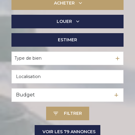
ACHETER
LOUER
De l'ancien
De l'immo pro
ESTIMER
à l'année
De l'immo pro
Type de bien
Budget
FILTRER
VOIR LES
79
ANNONCES