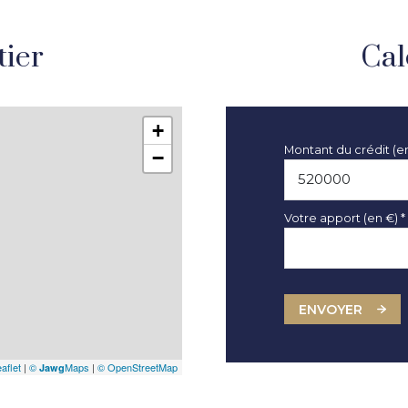
tier
Cal
+
Montant du crédit (e
−
Votre apport (en €) *
ENVOYER
aflet
|
©
Maps
|
© OpenStreetMap
Jawg