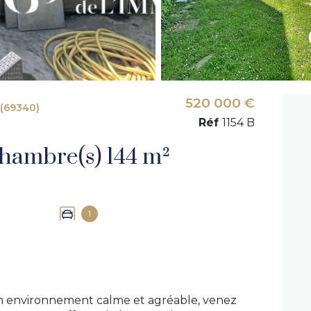
520 000 €
(69340)
Réf
1154 B
Maison 6 pièce(s) 4 chambre(s) 144 m²
1
 un environnement calme et agréable, venez