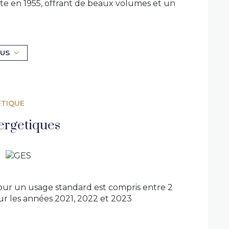
ite en 1955, offrant de beaux volumes et un
 salles d’eau, ainsi que de nombreux
e 26 m², idéale pour profiter du jardin plat
LUS
 grand garage de 42 m². La maison est
pe à chaleur avec radiateur en fonte.
tisée ainsi que les chambres du bas.
es et certaines huisseries), laissant la
ÉTIQUE
nstaller dans un secteur prisé !
ergetiques
tactez-moi. Killian Danner
ur un usage standard est compris entre 2
sur les années 2021, 2022 et 2023