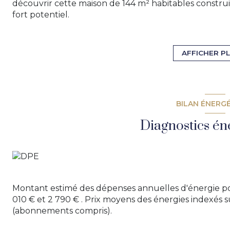
découvrir cette maison de 144 m² habitables constru
fort potentiel.
Elle se compose de 4 chambres, d’un bureau, de deux
rangements. Vous apprécierez sa véranda lumineuse d
et convivial tout au long de l’année.
AFFICHER P
Le sous-sol d’environ 70 m² comprend notamment un
équipée de volets électriques et d’un chauffage pom
Panneaux photovoltaîques, véranda chauffée et clima
Des travaux de rafraîchissement sont à prévoir (peintur
BILAN ÉNERG
possibilité de personnaliser les lieux selon vos envies.
Une belle opportunité pour une famille souhaitant s’i
Diagnostics én
Pour plus d’informations ou organiser une visite, con
Montant estimé des dépenses annuelles d'énergie po
010 € et 2 790 € . Prix moyens des énergies indexés 
(abonnements compris).