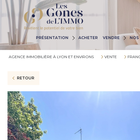
Nos Agences
Pourquoi Nous C
PRÉSENTATION
ACHETER
VENDRE
NOS 
Nos Valeurs
Estimez Votre B
Nos Engagements
Les Huit Étapes
AGENCE IMMOBILIÈRE À LYON ET ENVIRONS
VENTE
FRANC
RETOUR