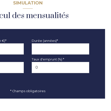
SIMULATION
cul des mensualités
n €)*
Durée (années)*
Taux d'emprunt (%) *
* Champs obligatoires