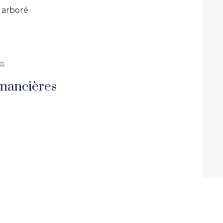
arboré
ER
inancières