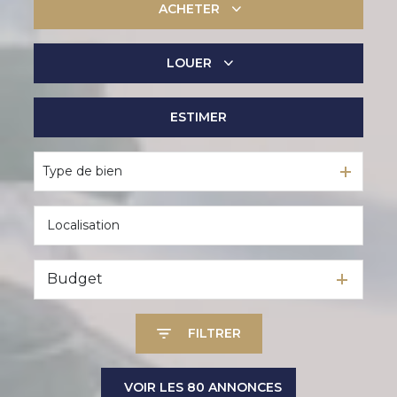
ACHETER
LOUER
De l'ancien
De l'immo pro
ESTIMER
à l'année
De l'immo pro
Type de bien
Budget
FILTRER
VOIR LES
80
ANNONCES