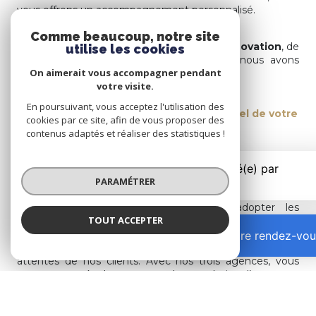
vous offrons un accompagnement personnalisé.
Comme beaucoup, notre site
Guidés par nos valeurs
d’authenticité
,
d’innovation
, de
utilise les cookies
bienveillance
et de
professionnalisme
, nous avons
On aimerait vous accompagner pendant
créé une vision claire :
votre visite.
En poursuivant, vous acceptez l'utilisation des
Les Gones de L'IMMO révèlent le potentiel de votre
cookies par ce site, afin de vous proposer des
bien
contenus adaptés et réaliser des statistiques !
L’innovation est au cœur de notre approche pour
proposer les meilleurs services à nos clients ainsi qu’une
PARAMÉTRER
stratégie de communication digitale unique et novatrice.
Nous nous efforçons constamment d’adopter les
TOUT ACCEPTER
dernières technologies pour offrir une expérience plus
intelligente, plus sophistiquée, véritable accélérateur du
Prendre rendez-vou
processus de vente et de gestion et répondre ainsi aux
attentes de nos clients. Avec nos trois agences, vous
retrouverez également un large choix d’annonces
immobilières, notamment en
immobilier à Part-Dieu
,
à
Sans-Souci – Dauphiné
,
à Villette
,
à la Préfecture
et
à Montchat
.