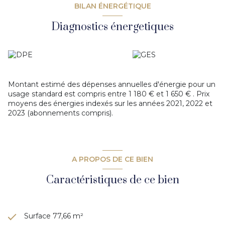
disponnible dans la résidence.Parc pour les enfants dans la
BILAN ÉNERGÉTIQUE
résidence.
Poche TCL et commerces. Nombreux espaces verts.
Diagnostics énergetiques
Groupe scolaire.
Bien en copropriété Lots 2347 et 2366 .DPE C.
Votre contact : Marlene Granieri 06 @ 76 @ 21 @ 87 @ 81
Les informations sur les risques auxquels ce bien est
exposé sont disponibles sur le site
Géorisques
Montant estimé des dépenses annuelles d'énergie pour un
usage standard est compris entre 1 180 € et 1 650 € . Prix
moyens des énergies indexés sur les années 2021, 2022 et
2023 (abonnements compris).
A PROPOS DE CE BIEN
Caractéristiques de ce bien
Surface 77,66 m²