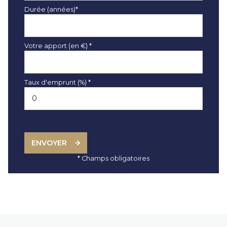
Durée (années)*
Votre apport (en €) *
Taux d'emprunt (%) *
ENVOYER
* Champs obligatoires