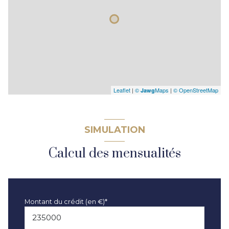
Leaflet
|
©
Maps
|
© OpenStreetMap
Jawg
SIMULATION
Calcul des mensualités
Montant du crédit (en €)*