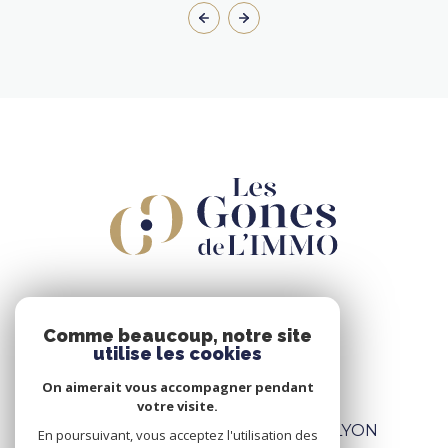
Les Gones de L'IMMO
Comme beaucoup, notre site
04 78 46 25 95
utilise les cookies
contact@gones.immo
On aimerait vous accompagner pendant
votre visite.
Les Gones de L'IMMO Lyon 3
102 Avenue Maréchal de Saxe 69003 LYON
En poursuivant, vous acceptez l'utilisation des