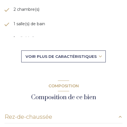
2 chambre(s)
1 salle(s) de bain
1 salle(s) d'eau
construit en 1965
VOIR PLUS DE CARACTÉRISTIQUES
Chauffage collectif : radiateur (gaz de ville)
1 niveau(x)
COMPOSITION
5ème étage
Composition de ce bien
7 étage(s)
Rez-de-chaussée
ascenseur