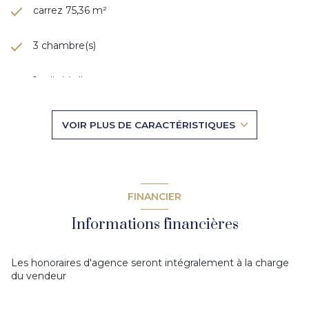
carrez 75,36 m²
3 chambre(s)
1 salle(s) d'eau
construit en 2012
VOIR PLUS DE CARACTÉRISTIQUES
cuisine américaine (équipée)
Chauffage individuel : autre (autre)
FINANCIER
1 garage(s)
Informations financières
1 parking(s)
Les honoraires d'agence seront intégralement à la charge
du vendeur
exposition Sud-Ouest