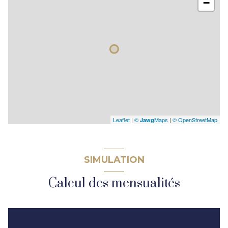
−
Leaflet
|
©
Maps
|
© OpenStreetMap
Jawg
SIMULATION
Calcul des mensualités