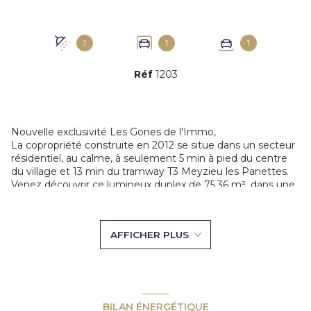
1
1
1
Réf
1203
Nouvelle exclusivité Les Gones de l'Immo,
La copropriété construite en 2012 se situe dans un secteur
résidentiel, au calme, à seulement 5 min à pied du centre
du village et 13 min du tramway T3 Meyzieu les Panettes.
Venez découvrir ce lumineux duplex de 75,36 m², dans une
résidence de seulement 16 logements, situé en rez-de-
jardin et sans vis à vis. Vous profiterez de tous les
avantages d'une maison individuelle.
AFFICHER PLUS
Il se compose d'une belle entrée avec rangements, d'un
toilette avec espace buanderie, une cuisine ouverte sur la
salle à manger et le séjour. L'ensemble des pièces de vie
sont orientées au Sud-Ouest et donnent sur un agréable
jardin.
À l'étage, l'espace nuit dispose de 3 chambres avec
BILAN ÉNERGÉTIQUE