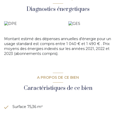
placards, une salle d'eau et un WC.
PRESTATIONS : - Très bonne performance énergétique (C)
Diagnostics énergetiques
(Année de construction 2012) - Climatisation réversible et
poêle à granules - Fenêtres double vitrage PVC - Volets
roulants motorisés.
Un garage aérien, une place de parking privée et un abri de
jardin de 6 m² complètent ce logement.
Appelez au 06 24 90 07 57 votre gone Raphaël. Agent
Montant estimé des dépenses annuelles d'énergie pour un
commercial RSAC de Lyon 849838420.
usage standard est compris entre 1 040 € et 1 490 € . Prix
DPE : C, Charges annuelles de copropriété : 400 € Numéro
moyens des énergies indexés sur les années 2021, 2022 et
des lots n° 15, n° 19, n° 33 Les honoraires d'agence sont
2023 (abonnements compris).
intégralement à la charge du vendeur. Mandat n°1203.
A PROPOS DE CE BIEN
Caractéristiques de ce bien
Surface 75,36 m²