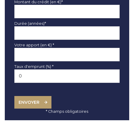
Montant du crédit (en €)*
Durée (années)*
Votre apport (en €) *
Taux d'emprunt (%) *
ENVOYER
* Champs obligatoires