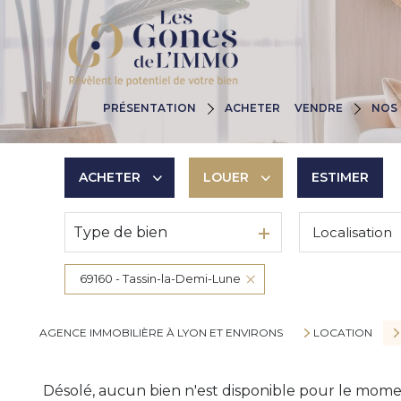
Nos Agences
Pourquoi Nous C
PRÉSENTATION
ACHETER
VENDRE
NOS 
Nos Valeurs
Estimez Votre B
Nos Engagements
Les Huit Étapes
ACHETER
LOUER
ESTIMER
Type de bien
Localisation
De l'ancien
à l'année
De l'immo pro
De l'immo pro
69160 - Tassin-la-Demi-Lune
AGENCE IMMOBILIÈRE À LYON ET ENVIRONS
LOCATION
Désolé, aucun bien n'est disponible pour le mome