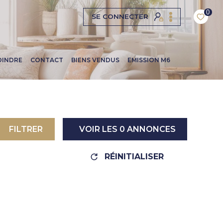
0
SE CONNECTER
OINDRE
CONTACT
BIENS VENDUS
EMISSION M6
FILTRER
VOIR LES
0
ANNONCES
RÉINITIALISER