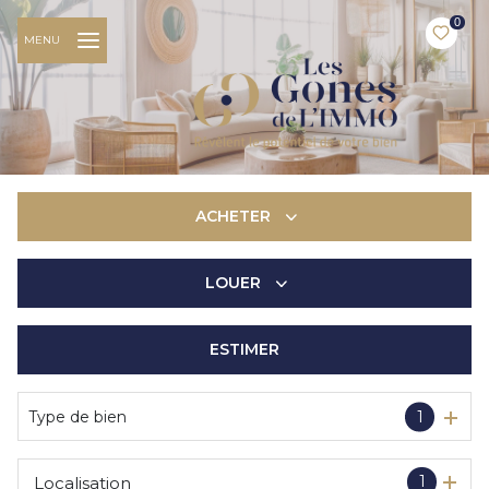
0
MENU
ACHETER
LOUER
De l'ancien
De l'immo pro
ESTIMER
à l'année
De l'immo pro
Type de bien
1
1
Localisation