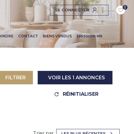
0
SE CONNECTER
OINDRE
CONTACT
BIENS VENDUS
EMISSION M6
FILTRER
VOIR LES
1
ANNONCES
RÉINITIALISER
Trier par
LES PLUS RÉCENTES