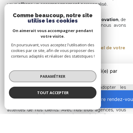
vous offrons un accompagnement personnalisé.
Comme beaucoup, notre site
Guidés par nos valeurs
d’authenticité
,
d’innovation
, de
utilise les cookies
bienveillance
et de
professionnalisme
, nous avons
On aimerait vous accompagner pendant
créé une vision claire :
votre visite.
En poursuivant, vous acceptez l'utilisation des
Les Gones de L'IMMO révèlent le potentiel de votre
cookies par ce site, afin de vous proposer des
bien
contenus adaptés et réaliser des statistiques !
L’innovation est au cœur de notre approche pour
proposer les meilleurs services à nos clients ainsi qu’une
PARAMÉTRER
stratégie de communication digitale unique et novatrice.
Nous nous efforçons constamment d’adopter les
TOUT ACCEPTER
dernières technologies pour offrir une expérience plus
intelligente, plus sophistiquée, véritable accélérateur du
Prendre rendez-vou
processus de vente et de gestion et répondre ainsi aux
attentes de nos clients. Avec nos trois agences, vous
retrouverez également un large choix d’annonces
immobilières, notamment en
immobilier à Part-Dieu
,
à
Sans-Souci – Dauphiné
,
à Villette
,
à la Préfecture
et
à Montchat
.