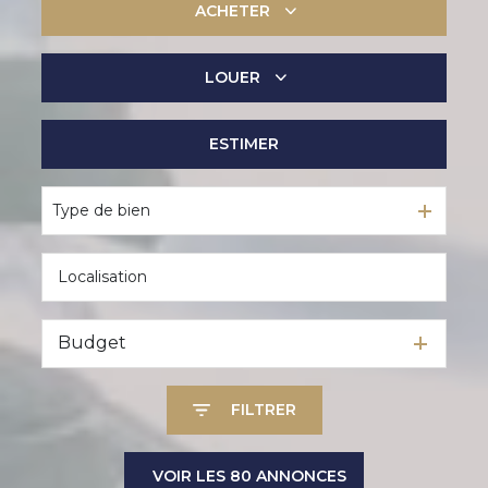
ACHETER
LOUER
De l'ancien
De l'immo pro
ESTIMER
à l'année
De l'immo pro
Type de bien
Budget
FILTRER
VOIR LES
80
ANNONCES