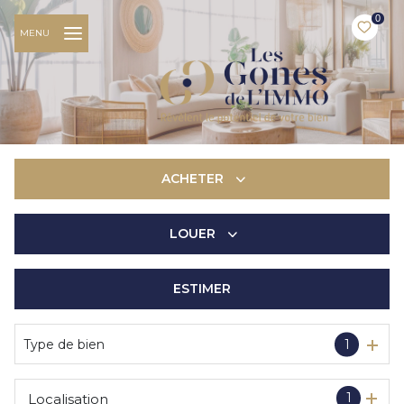
0
MENU
ACHETER
LOUER
De l'ancien
De l'immo pro
ESTIMER
à l'année
De l'immo pro
Type de bien
1
1
Localisation