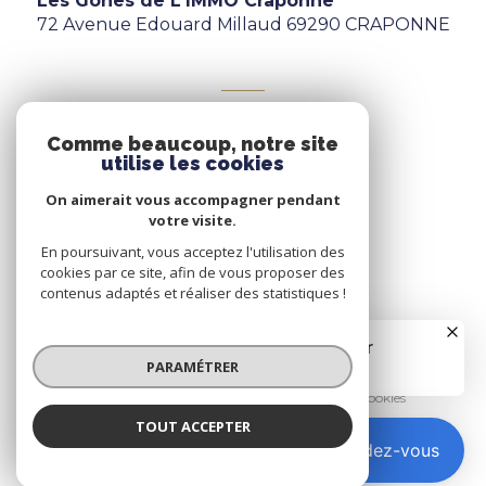
Les Gones de L'IMMO Craponne
72 Avenue Edouard Millaud 69290 CRAPONNE
ADHÉRENTS
Comme beaucoup, notre site
Nous adhérons
utilise les cookies
On aimerait vous accompagner pendant
votre visite.
En poursuivant, vous acceptez l'utilisation des
cookies par ce site, afin de vous proposer des
contenus adaptés et réaliser des statistiques !
© 2026 | Tous droits réservés
PARAMÉTRER
Nos honoraires
Nos partenaires
Mentions légales
Admin
Politique RGPD
Cookies
TOUT ACCEPTER
Réalisé par :
Prendre rendez-vous