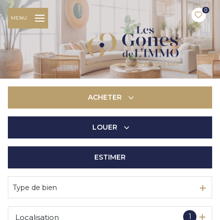
0
MENU
ACHETER
LOUER
De l'ancien
De l'immo pro
ESTIMER
à l'année
De l'immo pro
Type de bien
1
Localisation