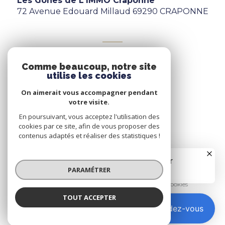
Les Gones de L'IMMO Craponne
72 Avenue Edouard Millaud 69290 CRAPONNE
ADHÉRENTS
Comme beaucoup, notre site
Nous adhérons
utilise les cookies
On aimerait vous accompagner pendant
votre visite.
En poursuivant, vous acceptez l'utilisation des
cookies par ce site, afin de vous proposer des
contenus adaptés et réaliser des statistiques !
© 2026 | Tous droits réservés
PARAMÉTRER
Nos honoraires
Nos partenaires
Mentions légales
Admin
Politique RGPD
Cookies
TOUT ACCEPTER
Réalisé par :
Prendre rendez-vous