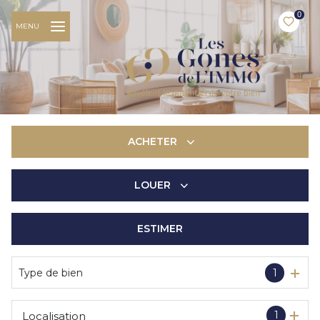
0
MENU
ACHETER
LOUER
De l'ancien
De l'immo pro
ESTIMER
à l'année
De l'immo pro
Type de bien
1
1
Localisation