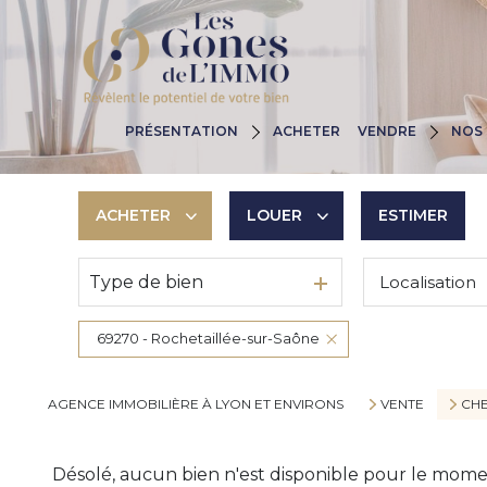
Nos Agences
Pourquoi Nous C
PRÉSENTATION
ACHETER
VENDRE
NOS 
Nos Valeurs
Estimez Votre B
Nos Engagements
Les Huit Étapes
ACHETER
LOUER
ESTIMER
Type de bien
Localisation
De l'ancien
à l'année
De l'immo pro
De l'immo pro
69270 - Rochetaillée-sur-Saône
AGENCE IMMOBILIÈRE À LYON ET ENVIRONS
VENTE
CHE
Désolé, aucun bien n'est disponible pour le mome