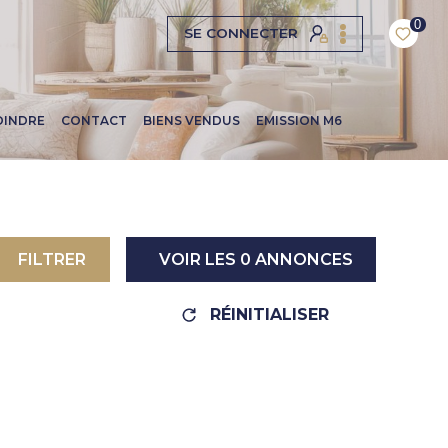
0
SE CONNECTER
OINDRE
CONTACT
BIENS VENDUS
EMISSION M6
FILTRER
VOIR LES
0
ANNONCES
RÉINITIALISER