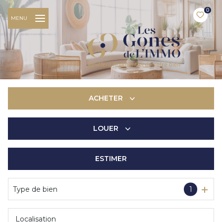
0
MENU
ACHETER
LOUER
De l'ancien
De l'immo pro
ESTIMER
à l'année
De l'immo pro
Type de bien
1